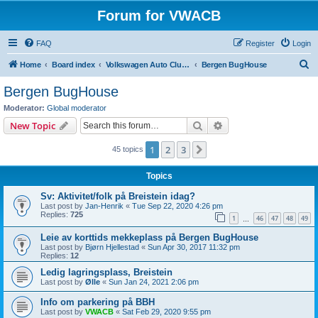
Forum for VWACB
FAQ
Register
Login
S
Home
Board index
Volkswagen Auto Club Bergen
Bergen BugHouse
e
Bergen BugHouse
a
Moderator:
Global moderator
r
Search
Advanced search
New Topic
c
1
2
3
Next
45 topics
h
Topics
Sv: Aktivitet/folk på Breistein idag?
Last post by
Jan-Henrik
«
Tue Sep 22, 2020 4:26 pm
Replies:
725
1
46
47
48
49
…
Leie av korttids mekkeplass på Bergen BugHouse
Last post by
Bjørn Hjellestad
«
Sun Apr 30, 2017 11:32 pm
Replies:
12
Ledig lagringsplass, Breistein
Last post by
Ølle
«
Sun Jan 24, 2021 2:06 pm
Info om parkering på BBH
Last post by
VWACB
«
Sat Feb 29, 2020 9:55 pm