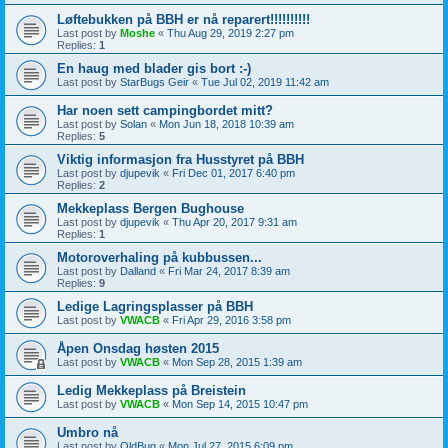
Løftebukken på BBH er nå reparert!!!!!!!!!!
Last post by
Moshe
«
Thu Aug 29, 2019 2:27 pm
Replies:
1
En haug med blader gis bort :-)
Last post by
StarBugs Geir
«
Tue Jul 02, 2019 11:42 am
Har noen sett campingbordet mitt?
Last post by
Solan
«
Mon Jun 18, 2018 10:39 am
Replies:
5
Viktig informasjon fra Husstyret på BBH
Last post by
djupevik
«
Fri Dec 01, 2017 6:40 pm
Replies:
2
Mekkeplass Bergen Bughouse
Last post by
djupevik
«
Thu Apr 20, 2017 9:31 am
Replies:
1
Motoroverhaling på kubbussen...
Last post by
Dalland
«
Fri Mar 24, 2017 8:39 am
Replies:
9
Ledige Lagringsplasser på BBH
Last post by
VWACB
«
Fri Apr 29, 2016 3:58 pm
Åpen Onsdag høsten 2015
Last post by
VWACB
«
Mon Sep 28, 2015 1:39 am
Ledig Mekkeplass på Breistein
Last post by
VWACB
«
Mon Sep 14, 2015 10:47 pm
Umbro nå
Last post by
OldBug
«
Mon Jul 27, 2015 6:09 pm