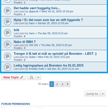
Replies:
1
Det hadde vært hyggelig hvis...
Last post by
djupevik
«
Wed Jul 15, 2015 10:18 pm
Replies:
1
Hjelp ! Er det noen som har en stift liggende ?
Last post by
hans
«
Sat Apr 25, 2015 12:43 pm
folk
Last post by
hans
«
Thu Apr 09, 2015 8:14 am
Replies:
4
Nabo til BBH ?
Last post by
VW 181
«
Thu Mar 05, 2015 5:25 pm
Replies:
3
Trenger å få tatt et mål av spindel på Breistein - LØST :)
Last post by
Solan
«
Mon Feb 23, 2015 3:51 pm
Replies:
2
Ledig lagringsplass på Breistein fra 01.01.2015
Last post by
Kristian Gelin
«
Sat Dec 20, 2014 11:21 am
New Topic
1
2
3
Next
45 topics
Jump to
FORUM PERMISSIONS