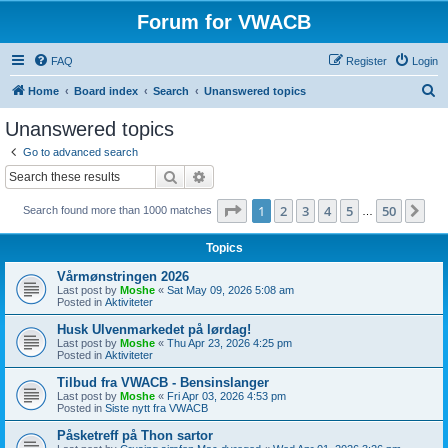
Forum for VWACB
FAQ
Register
Login
S
Home
Board index
Search
Unanswered topics
e
Unanswered topics
a
Go to advanced search
r
Search
Advanced search
c
Page
1
of
50
1
2
3
4
5
50
Ne
Search found more than 1000 matches
h
…
Topics
Vårmønstringen 2026
Last post by
Moshe
«
Sat May 09, 2026 5:08 am
Posted in
Aktiviteter
Husk Ulvenmarkedet på lørdag!
Last post by
Moshe
«
Thu Apr 23, 2026 4:25 pm
Posted in
Aktiviteter
Tilbud fra VWACB - Bensinslanger
Last post by
Moshe
«
Fri Apr 03, 2026 4:53 pm
Posted in
Siste nytt fra VWACB
Påsketreff på Thon sartor