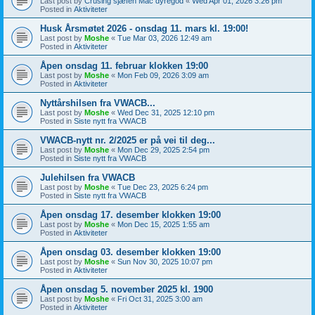
Last post by
Crusing sjæfen Mac dyregod
«
Wed Apr 01, 2026 3:26 pm
Posted in
Aktiviteter
Husk Årsmøtet 2026 - onsdag 11. mars kl. 19:00!
Last post by
Moshe
«
Tue Mar 03, 2026 12:49 am
Posted in
Aktiviteter
Åpen onsdag 11. februar klokken 19:00
Last post by
Moshe
«
Mon Feb 09, 2026 3:09 am
Posted in
Aktiviteter
Nyttårshilsen fra VWACB...
Last post by
Moshe
«
Wed Dec 31, 2025 12:10 pm
Posted in
Siste nytt fra VWACB
VWACB-nytt nr. 2/2025 er på vei til deg...
Last post by
Moshe
«
Mon Dec 29, 2025 2:54 pm
Posted in
Siste nytt fra VWACB
Julehilsen fra VWACB
Last post by
Moshe
«
Tue Dec 23, 2025 6:24 pm
Posted in
Siste nytt fra VWACB
Åpen onsdag 17. desember klokken 19:00
Last post by
Moshe
«
Mon Dec 15, 2025 1:55 am
Posted in
Aktiviteter
Åpen onsdag 03. desember klokken 19:00
Last post by
Moshe
«
Sun Nov 30, 2025 10:07 pm
Posted in
Aktiviteter
Åpen onsdag 5. november 2025 kl. 1900
Last post by
Moshe
«
Fri Oct 31, 2025 3:00 am
Posted in
Aktiviteter