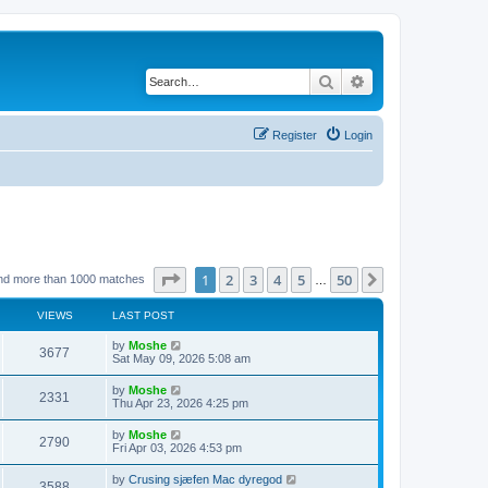
Search
Advanced search
Register
Login
Page
1
of
50
1
2
3
4
5
50
Next
nd more than 1000 matches
…
VIEWS
LAST POST
L
by
Moshe
V
3677
a
Sat May 09, 2026 5:08 am
s
i
t
L
by
Moshe
V
2331
p
a
Thu Apr 23, 2026 4:25 pm
e
o
s
s
i
t
L
by
Moshe
w
t
V
2790
p
a
Fri Apr 03, 2026 4:53 pm
e
o
s
s
s
i
t
L
by
Crusing sjæfen Mac dyregod
w
t
V
3588
p