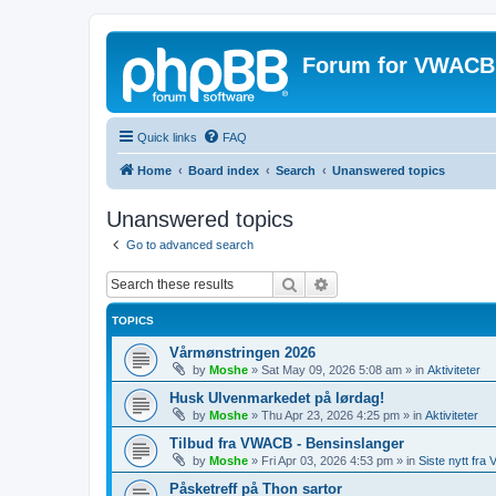
Forum for VWACB
Quick links
FAQ
Home
Board index
Search
Unanswered topics
Unanswered topics
Go to advanced search
Search
Advanced search
TOPICS
Vårmønstringen 2026
by
Moshe
»
Sat May 09, 2026 5:08 am
» in
Aktiviteter
Husk Ulvenmarkedet på lørdag!
by
Moshe
»
Thu Apr 23, 2026 4:25 pm
» in
Aktiviteter
Tilbud fra VWACB - Bensinslanger
by
Moshe
»
Fri Apr 03, 2026 4:53 pm
» in
Siste nytt fr
Påsketreff på Thon sartor