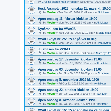
by
Crusing sjæfen Mac dyregod
»
Wed Apr 01, 2026 3:26 p
Husk Årsmøtet 2026 - onsdag 11. mars kl. 19:00
by
Moshe
»
Tue Mar 03, 2026 12:49 am
» in
Aktiviteter
Åpen onsdag 11. februar klokken 19:00
by
Moshe
»
Mon Feb 09, 2026 3:09 am
» in
Aktiviteter
Nyttårshilsen fra VWACB...
by
Moshe
»
Wed Dec 31, 2025 12:10 pm
» in
Siste nyt
VWACB-nytt nr. 2/2025 er på vei til deg...
by
Moshe
»
Mon Dec 29, 2025 2:54 pm
» in
Siste nytt 
Julehilsen fra VWACB
by
Moshe
»
Tue Dec 23, 2025 6:24 pm
» in
Siste nytt 
Åpen onsdag 17. desember klokken 19:00
by
Moshe
»
Mon Dec 15, 2025 1:55 am
» in
Aktiviteter
Åpen onsdag 03. desember klokken 19:00
by
Moshe
»
Sun Nov 30, 2025 10:07 pm
» in
Aktiviteter
Åpen onsdag 5. november 2025 kl. 1900
by
Moshe
»
Fri Oct 31, 2025 3:00 am
» in
Aktiviteter
Åpen onsdag 22. oktober klokken 19:00
by
Moshe
»
Sun Oct 19, 2025 3:10 am
» in
Aktiviteter
Åpen onsdag 8. oktober klokken 19:00
by
Moshe
»
Thu Oct 02, 2025 7:27 pm
» in
Aktiviteter
VWACB-nytt nr. 1/2025 er endelig på vei til deg..