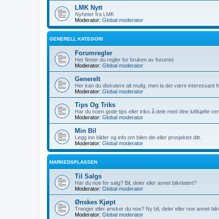
LMK Nytt
Nyheter fra LMK
Moderator:
Global moderator
GENERELL KATEGORI
Forumregler
Her finner du regler for bruken av forumet
Moderator:
Global moderator
Generelt
Her kan du diskutere alt mulig, men la det være interessant 
Moderator:
Global moderator
Tips Og Triks
Har du noen gode tips eller triks å dele med dine luftkjølte ve
Moderator:
Global moderator
Min Bil
Legg inn bilder og info om bilen din eller prosjektet ditt.
Moderator:
Global moderator
MARKEDSPLASSEN
Til Salgs
Har du noe for salg? Bil, deler eller annet bilrelatert?
Moderator:
Global moderator
Ønskes Kjøpt
Trenger eller ønsker du noe? Ny bil, deler eller noe annet bilr
Moderator:
Global moderator