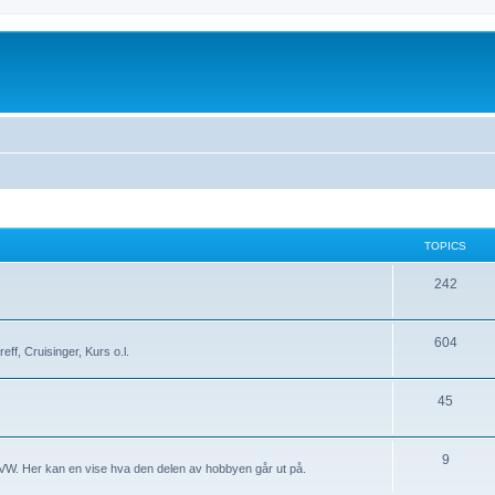
TOPICS
T
242
o
p
T
604
eff, Cruisinger, Kurs o.l.
i
o
c
p
T
45
s
i
o
c
p
T
9
 VW. Her kan en vise hva den delen av hobbyen går ut på.
s
i
o