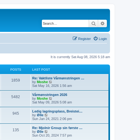
Search
Advanced search
Register
Login
It is currently Sat Aug 08, 2026 5:18 am
POSTS
LAST POST
L
Re: Vaktliste Vårmønstringen …
P
1859
a
V
by
Moshe
s
i
Sat May 16, 2026 1:56 am
o
t
e
p
w
L
Vårmønstringen 2026
s
P
5482
o
t
a
V
by
Moshe
s
h
s
i
Sat May 09, 2026 5:08 am
t
t
e
o
t
e
l
p
w
L
Ledig lagringsplass, Breistei…
a
s
s
P
945
o
t
a
V
by
Ølle
t
s
h
s
i
Sun Jan 24, 2021 2:06 pm
e
t
t
e
o
t
e
s
l
p
w
t
L
Re: Mjolnir Group sin første …
a
s
s
P
135
o
t
p
a
V
by
Ølle
t
s
h
o
s
i
Sun Oct 20, 2024 7:57 pm
e
t
t
e
o
s
t
e
s