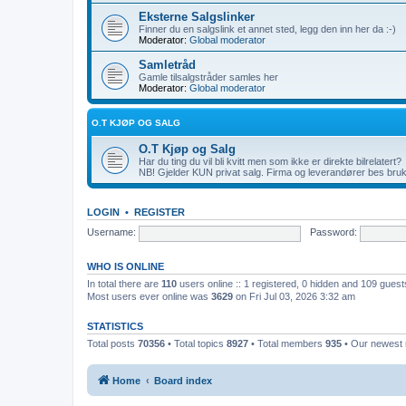
Eksterne Salgslinker
Finner du en salgslink et annet sted, legg den inn her da :-)
Moderator:
Global moderator
Samletråd
Gamle tilsalgstråder samles her
Moderator:
Global moderator
O.T KJØP OG SALG
O.T Kjøp og Salg
Har du ting du vil bli kvitt men som ikke er direkte bilrelatert?
NB! Gjelder KUN privat salg. Firma og leverandører bes bruke
LOGIN
•
REGISTER
Username:
Password:
WHO IS ONLINE
In total there are
110
users online :: 1 registered, 0 hidden and 109 gues
Most users ever online was
3629
on Fri Jul 03, 2026 3:32 am
STATISTICS
Total posts
70356
• Total topics
8927
• Total members
935
• Our newes
Home
Board index