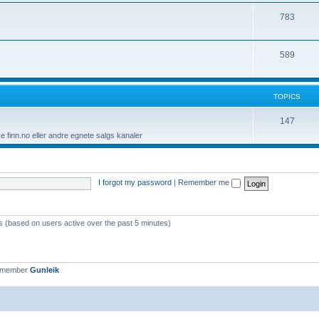
c
p
T
783
s
i
o
c
p
T
589
s
i
o
c
p
TOPICS
s
i
T
147
c
 finn.no eller andre egnete salgs kanaler
o
s
p
i
I forgot my password
|
Remember me
c
s
ts (based on users active over the past 5 minutes)
t member
Gunleik