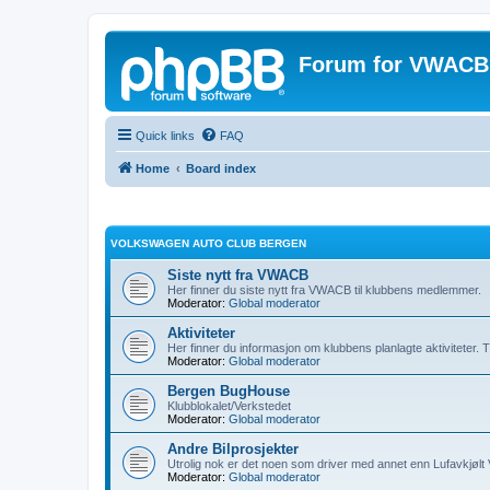
Forum for VWACB
Quick links
FAQ
Home
Board index
VOLKSWAGEN AUTO CLUB BERGEN
Siste nytt fra VWACB
Her finner du siste nytt fra VWACB til klubbens medlemmer.
Moderator:
Global moderator
Aktiviteter
Her finner du informasjon om klubbens planlagte aktiviteter. Tr
Moderator:
Global moderator
Bergen BugHouse
Klubblokalet/Verkstedet
Moderator:
Global moderator
Andre Bilprosjekter
Utrolig nok er det noen som driver med annet enn Lufavkjølt
Moderator:
Global moderator